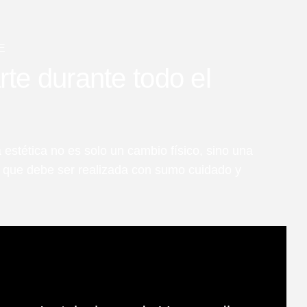
E
e durante todo el
 estética no es solo un cambio físico, sino una
l que debe ser realizada con sumo cuidado y