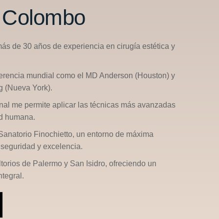
n Colombo
más de 30 años de experiencia en cirugía estética y
ferencia mundial como el
MD Anderson (Houston)
y
g (Nueva York)
.
nal me permite aplicar las técnicas más avanzadas
ad humana.
Sanatorio Finochietto
, un entorno de máxima
seguridad y excelencia.
ltorios de
Palermo
y
San Isidro
, ofreciendo un
tegral.