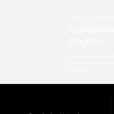
NUESTRO ENFOQU
Acompañart
proceso
Creemos que la cirugía
transformación integra
dedicación.