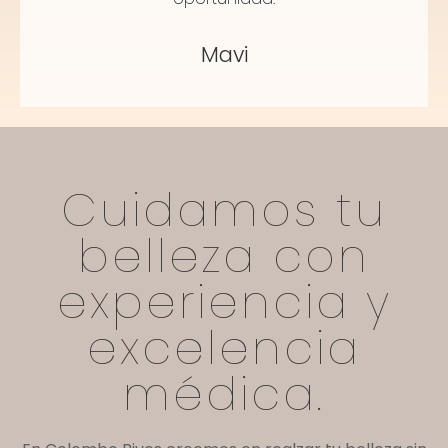
Mavi
Cuidamos tu
belleza con
experiencia y
excelencia
médica.