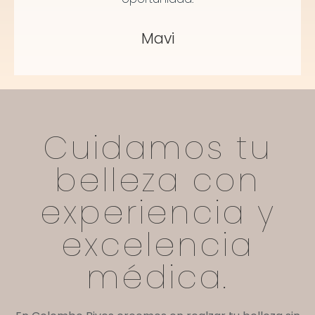
Mavi
Cuidamos tu
belleza con
experiencia y
excelencia
médica.