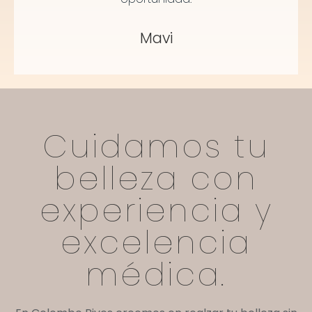
Mavi
Cuidamos tu
belleza con
experiencia y
excelencia
médica.