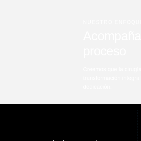
NUESTRO ENFOQU
Acompañart
proceso
Creemos que la cirugía
transformación integra
dedicación.