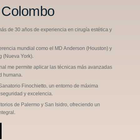
n Colombo
más de 30 años de experiencia en cirugía estética y
ferencia mundial como el
MD Anderson (Houston)
y
g (Nueva York)
.
nal me permite aplicar las técnicas más avanzadas
ad humana.
Sanatorio Finochietto
, un entorno de máxima
seguridad y excelencia.
ltorios de
Palermo
y
San Isidro
, ofreciendo un
tegral.