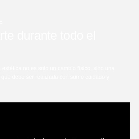
E
e durante todo el
 estética no es solo un cambio físico, sino una
l que debe ser realizada con sumo cuidado y