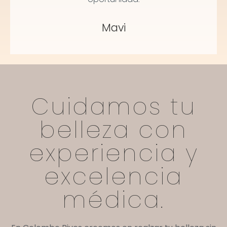
Mavi
Cuidamos tu
belleza con
experiencia y
excelencia
médica.