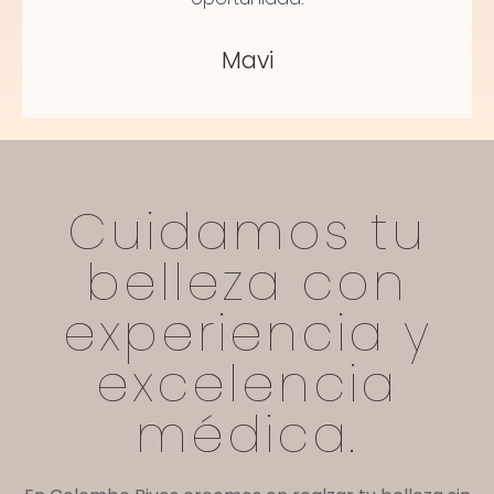
Mavi
Cuidamos tu
belleza con
experiencia y
excelencia
médica.