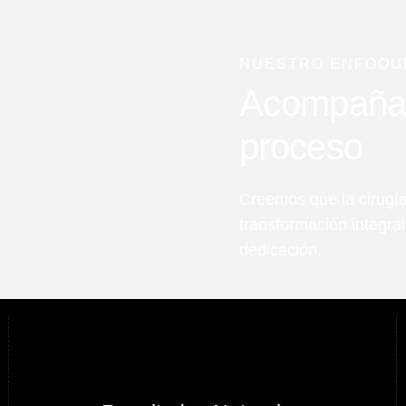
NUESTRO ENFOQU
Acompañart
proceso
Creemos que la cirugía
transformación integra
dedicación.