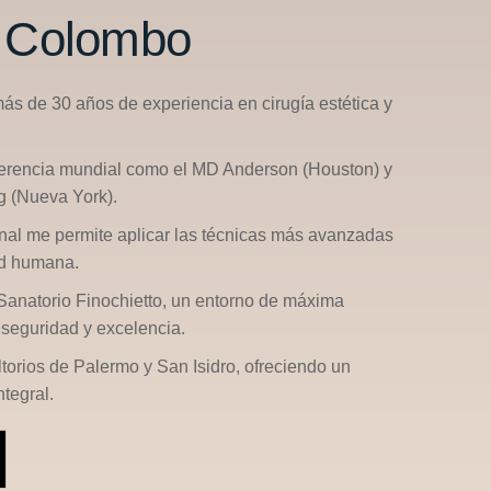
n Colombo
más de 30 años de experiencia en cirugía estética y
ferencia mundial como el
MD Anderson (Houston)
y
g (Nueva York)
.
nal me permite aplicar las técnicas más avanzadas
ad humana.
Sanatorio Finochietto
, un entorno de máxima
seguridad y excelencia.
ltorios de
Palermo
y
San Isidro
, ofreciendo un
tegral.