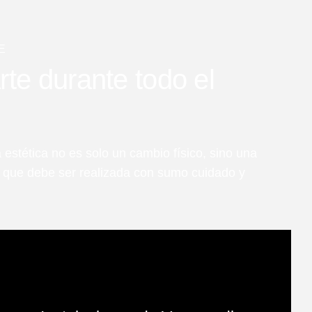
E
e durante todo el
 estética no es solo un cambio físico, sino una
l que debe ser realizada con sumo cuidado y