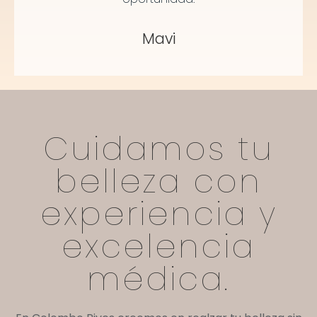
Mavi
Cuidamos tu
belleza con
experiencia y
excelencia
médica.