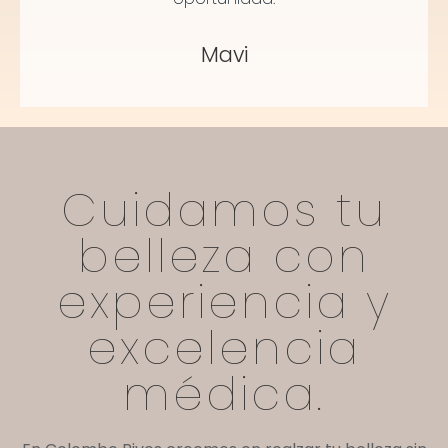
Mavi
Cuidamos tu
belleza con
experiencia y
excelencia
médica.