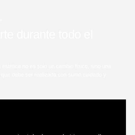
E
e durante todo el
 estética no es solo un cambio físico, sino una
l que debe ser realizada con sumo cuidado y