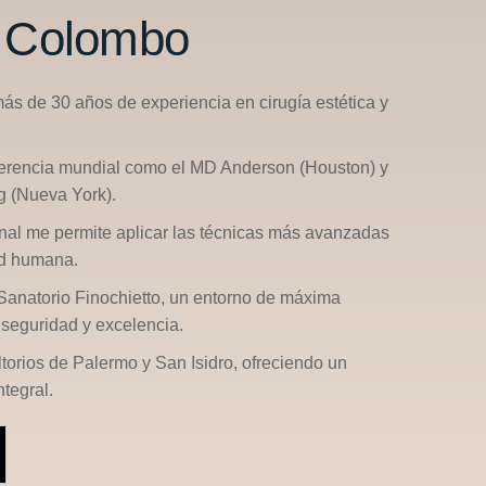
n Colombo
más de 30 años de experiencia en cirugía estética y
ferencia mundial como el
MD Anderson (Houston)
y
g (Nueva York)
.
nal me permite aplicar las técnicas más avanzadas
ad humana.
Sanatorio Finochietto
, un entorno de máxima
seguridad y excelencia.
ltorios de
Palermo
y
San Isidro
, ofreciendo un
tegral.