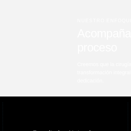
NUESTRO ENFOQU
Acompañart
proceso
Creemos que la cirugía
transformación integra
dedicación.