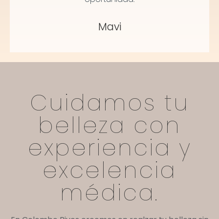
Mavi
Cuidamos tu
belleza con
experiencia y
excelencia
médica.