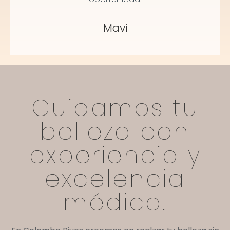
Mavi
Cuidamos tu
belleza con
experiencia y
excelencia
médica.