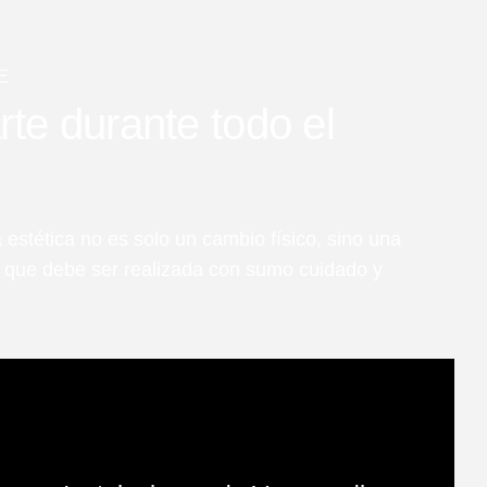
E
e durante todo el
 estética no es solo un cambio físico, sino una
l que debe ser realizada con sumo cuidado y