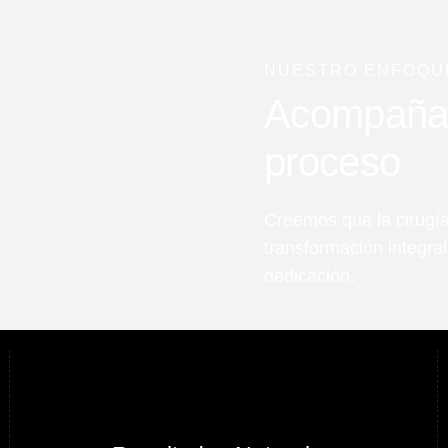
NUESTRO ENFOQU
Acompañart
proceso
Creemos que la cirugía
transformación integra
dedicación.