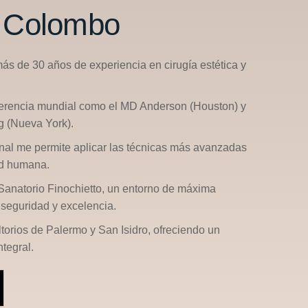
n Colombo
más de 30 años de experiencia en cirugía estética y
ferencia mundial como el
MD Anderson (Houston)
y
g (Nueva York)
.
nal me permite aplicar las técnicas más avanzadas
ad humana.
Sanatorio Finochietto
, un entorno de máxima
seguridad y excelencia.
ltorios de
Palermo
y
San Isidro
, ofreciendo un
tegral.