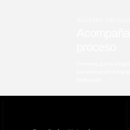
NUESTRO ENFOQU
Acompañart
proceso
Creemos que la cirugía
transformación integra
dedicación.