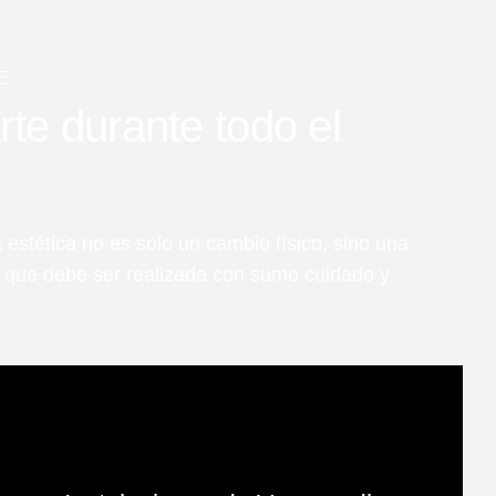
E
e durante todo el
 estética no es solo un cambio físico, sino una
l que debe ser realizada con sumo cuidado y