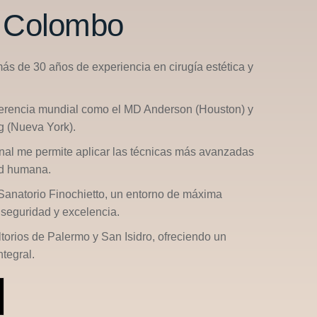
n Colombo
más de 30 años de experiencia en cirugía estética y
ferencia mundial como el
MD Anderson (Houston)
y
g (Nueva York)
.
nal me permite aplicar las técnicas más avanzadas
ad humana.
Sanatorio Finochietto
, un entorno de máxima
seguridad y excelencia.
ltorios de
Palermo
y
San Isidro
, ofreciendo un
tegral.