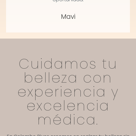
Mavi
Cuidamos tu
belleza con
experiencia y
excelencia
médica.