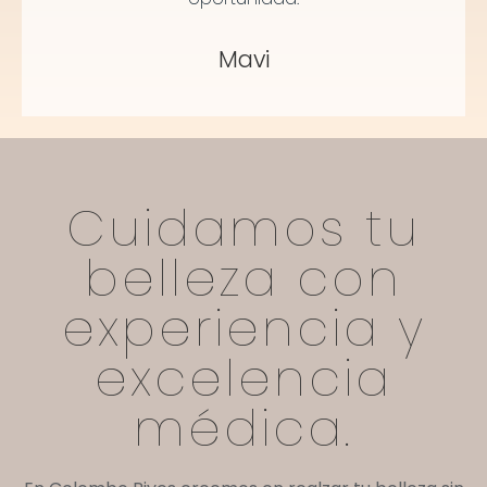
Mavi
Cuidamos tu
belleza con
experiencia y
excelencia
médica.