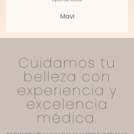
Mavi
Cuidamos tu
belleza con
experiencia y
excelencia
médica.