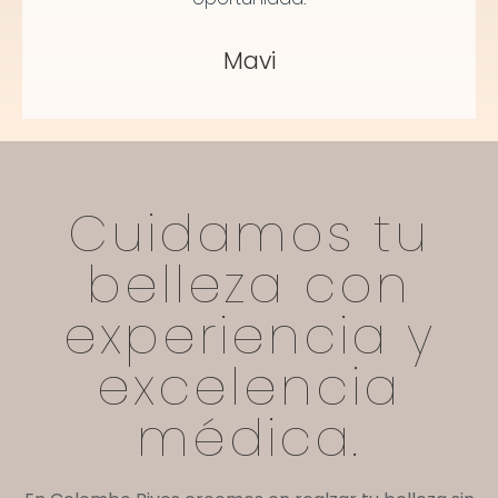
Mavi
Cuidamos tu
belleza con
experiencia y
excelencia
médica.