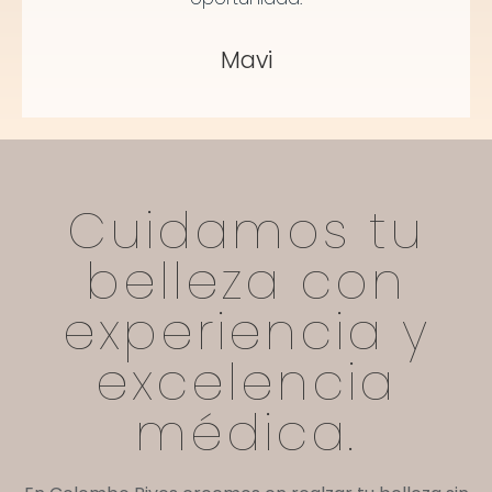
Mavi
Cuidamos tu
belleza con
experiencia y
excelencia
médica.