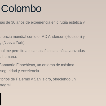
n Colombo
más de 30 años de experiencia en cirugía estética y
ferencia mundial como el
MD Anderson (Houston)
y
g (Nueva York)
.
nal me permite aplicar las técnicas más avanzadas
ad humana.
Sanatorio Finochietto
, un entorno de máxima
seguridad y excelencia.
ltorios de
Palermo
y
San Isidro
, ofreciendo un
tegral.