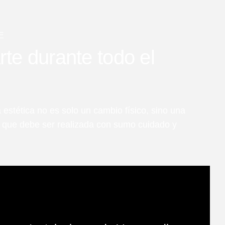
E
e durante todo el
 estética no es solo un cambio físico, sino una
l que debe ser realizada con sumo cuidado y