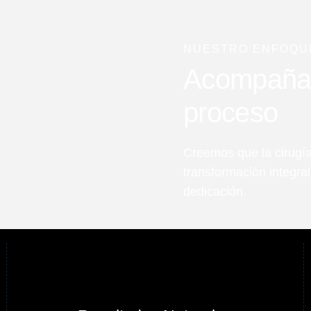
NUESTRO ENFOQU
Acompañart
proceso
Creemos que la cirugía
transformación integra
dedicación.