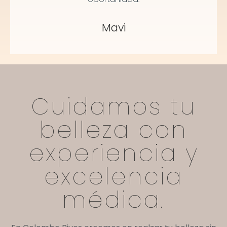
Mavi
Cuidamos tu
belleza con
experiencia y
excelencia
médica.