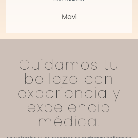
Mavi
Cuidamos tu
belleza con
experiencia y
excelencia
médica.