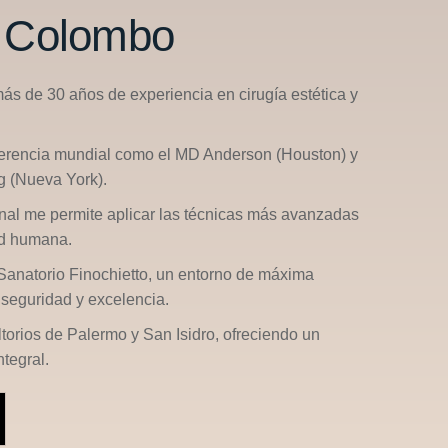
n Colombo
más de 30 años de experiencia en cirugía estética y
ferencia mundial como el
MD Anderson (Houston)
y
g (Nueva York)
.
nal me permite aplicar las técnicas más avanzadas
ad humana.
Sanatorio Finochietto
, un entorno de máxima
seguridad y excelencia.
ltorios de
Palermo
y
San Isidro
, ofreciendo un
tegral.