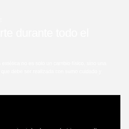
E
e durante todo el
 estética no es solo un cambio físico, sino una
l que debe ser realizada con sumo cuidado y