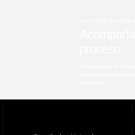
NUESTRO ENFOQU
Acompañart
proceso
Creemos que la cirugía
transformación integra
dedicación.