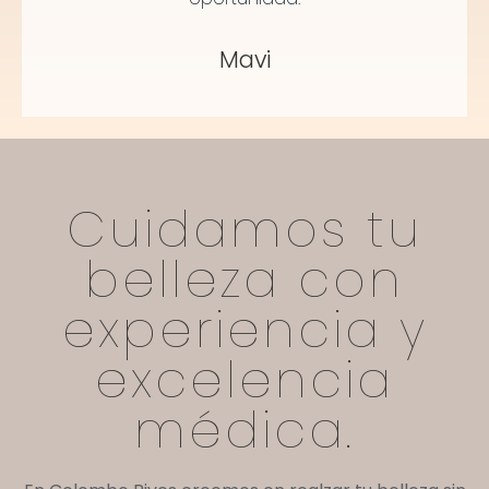
Mavi
Cuidamos tu
belleza con
experiencia y
excelencia
médica.