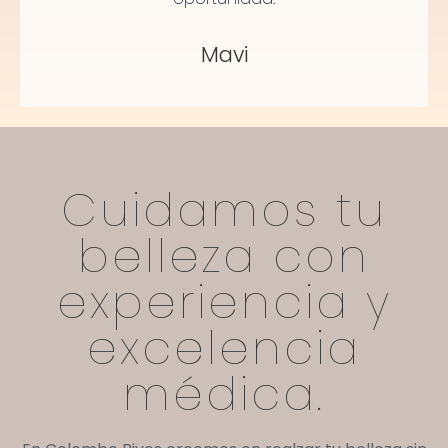
Mavi
Cuidamos tu
belleza con
experiencia y
excelencia
médica.