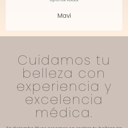
Mavi
Cuidamos tu
belleza con
experiencia y
excelencia
médica.