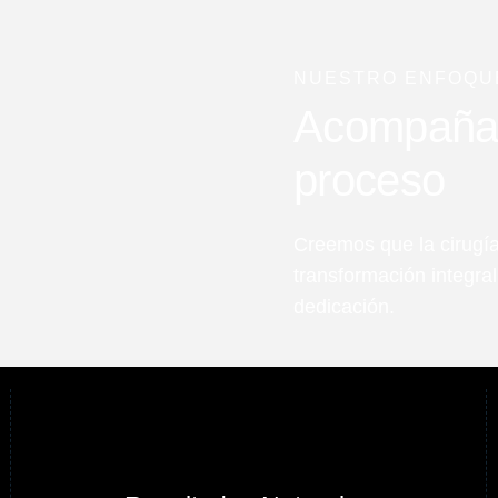
NUESTRO ENFOQU
Acompañart
proceso
Creemos que la cirugía
transformación integra
dedicación.