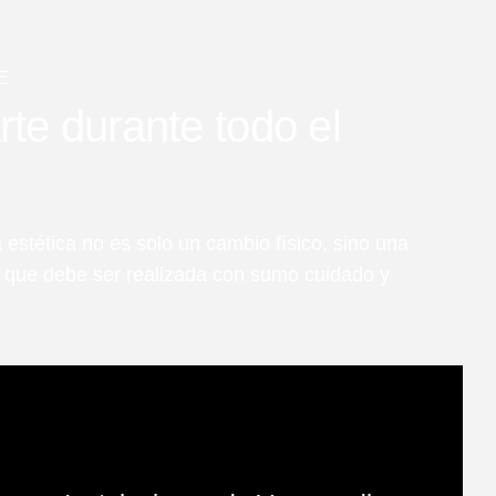
E
e durante todo el
 estética no es solo un cambio físico, sino una
l que debe ser realizada con sumo cuidado y