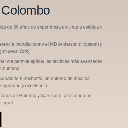
n Colombo
más de 30 años de experiencia en cirugía estética y
ferencia mundial como el
MD Anderson (Houston)
y
g (Nueva York)
.
nal me permite aplicar las técnicas más avanzadas
ad humana.
Sanatorio Finochietto
, un entorno de máxima
seguridad y excelencia.
ltorios de
Palermo
y
San Isidro
, ofreciendo un
tegral.