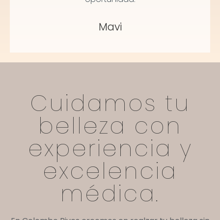
Mavi
Cuidamos tu
belleza con
experiencia y
excelencia
médica.