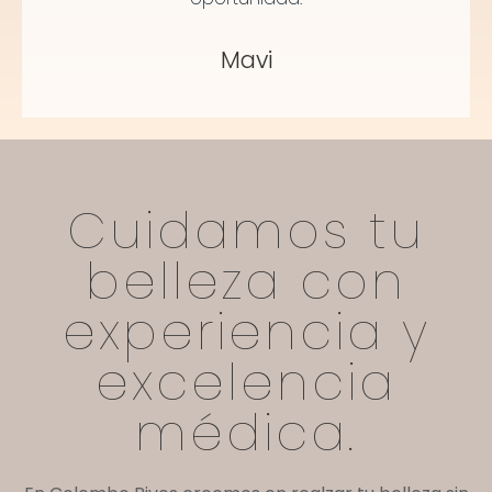
Mavi
Cuidamos tu
belleza con
experiencia y
excelencia
médica.